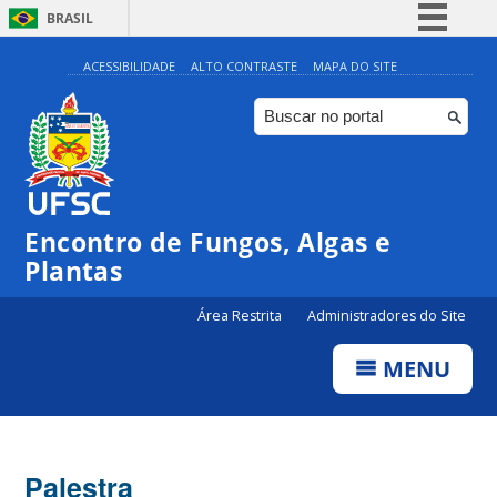
BRASIL
Simplifique!
ACESSIBILIDADE
ALTO CONTRASTE
MAPA DO SITE
Comunica BR
Participe
Acesso à informação
Legislação
Encontro de Fungos, Algas e
Canais
Plantas
Área Restrita
Administradores do Site
MENU
Palestra